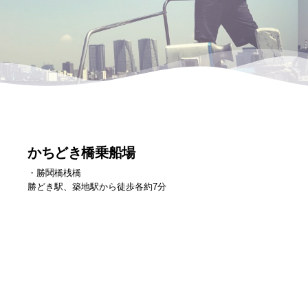
かちどき橋乗船場
・勝鬨橋桟橋
勝どき駅、築地駅から徒歩各約7分