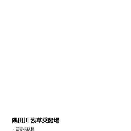
隅田川 浅草乗船場
・吾妻橋桟橋