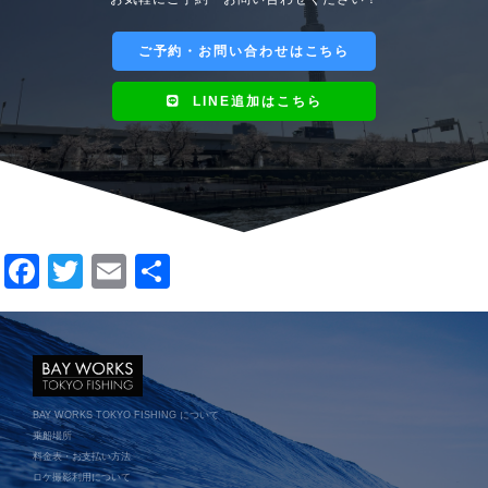
ご予約・お問い合わせはこちら
LINE追加はこちら
F
T
E
共
a
wi
m
有
c
tt
ail
e
er
b
BAY WORKS TOKYO FISHING について
o
乗船場所
料金表・お支払い方法
o
ロケ撮影利用について