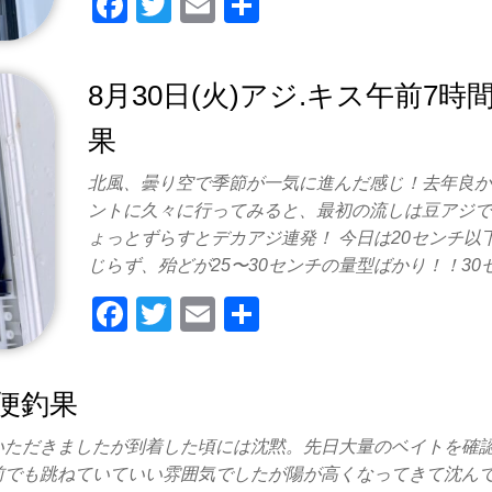
F
T
E
共
a
wi
m
有
c
tt
ail
8月30日(火)アジ.キス午前7時
e
er
果
b
o
北風、曇り空で季節が一気に進んだ感じ！去年良
o
ントに久々に行ってみると、最初の流しは豆アジ
ょっとずらすとデカアジ連発！ 今日は20センチ以
k
じらず、殆どが25〜30センチの量型ばかり！！30
F
T
E
共
a
wi
m
有
c
tt
ail
間便釣果
e
er
b
いただきましたが到着した頃には沈黙。先日大量のベイトを確
前でも跳ねていていい雰囲気でしたが陽が高くなってきて沈ん
o