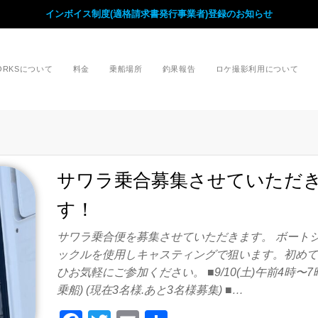
インボイス制度(適格請求書発行事業者)登録のお知らせ
WORKSについて
料金
乗船場所
釣果報告
ロケ撮影利用について
サワラ乗合募集させていただ
す！
サワラ乗合便を募集させていただきます。 ボート
ックルを使用しキャスティングで狙います。初め
ひお気軽にご参加ください。 ■9/10(土)午前4時〜7
乗船) (現在3名様.あと3名様募集) ■…