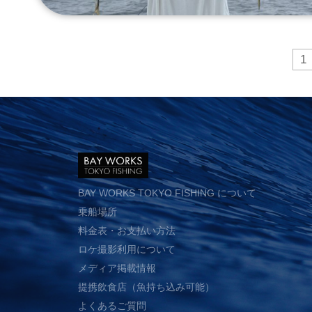
1
BAY WORKS TOKYO FISHING について
乗船場所
料金表・お支払い方法
ロケ撮影利用について
メディア掲載情報
提携飲食店（魚持ち込み可能）
よくあるご質問