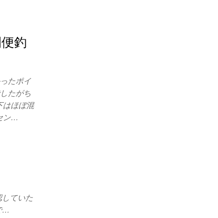
間便釣
かったポイ
でしたがち
下はほぼ混
セン…
認していた
で…