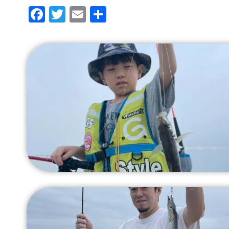
F
T
E
共
a
wi
m
有
c
tt
ail
e
er
b
o
o
k