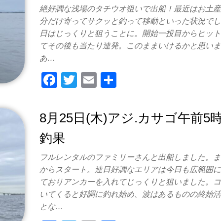
o
絶好調な浅場のタチウオ狙いで出船！最近はお土産
k
分だけ寄ってサクッと釣って移動といった状況で
日はじっくりと狙うことに。開始一投目からヒッ
てその後も当たり連発。このままいけるかと思い
あ…
F
T
E
共
a
wi
m
有
c
tt
ail
8月25日(木)アジ.カサゴ午前5
e
er
釣果
b
o
フルレンタルのファミリーさんと出船しました。
からスタート。連日好調なエリアは今日も広範囲
o
ておりアンカーを入れてじっくりと狙いました。
k
いてくると好調に釣れ始め、波はあるものの終始
とな…