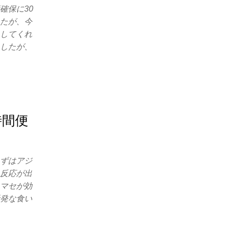
確保に30
したが、今
トしてくれ
ましたが、
時間便
まずはアジ
に反応が出
コマセが効
活発な食い