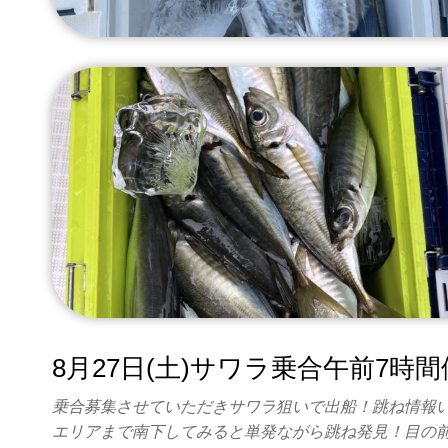
8月27日(土)サワラ乗合午前7時
乗合募集させていただきサワラ狙いで出船！跳ね情報
エリアまで南下してみると単発ながら跳ね発見！目の