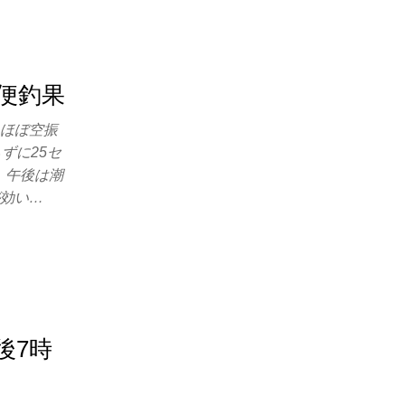
間便釣果
もほぼ空振
ずに25セ
 午後は潮
が効い…
後7時