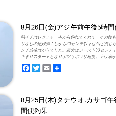
o
k
8月26日(金)アジ午前午後5時
朝イチはレクチャー中から釣れてくれて、その後
りなしの絶好調！しかも20センチ以下は殆ど混じら
ンチ前後ばかりでした。最大はジャスト30センチ！
止まりスタートとなりポツリポツリ程度。上げ潮
F
T
E
共
a
wi
m
有
c
tt
ail
e
er
8月25日(木)タチウオ.カサゴ午
b
o
間便釣果