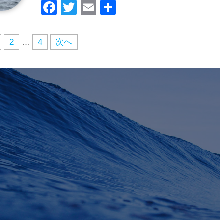
F
T
E
共
a
wi
m
有
c
tt
ail
2
…
4
次へ
e
er
b
o
o
k