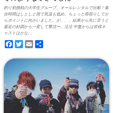
釣り初挑戦の大学生グループ、オールレンタルで出船！集
合時間はしとしと雨で気温も低め。ちょっと雨宿りしてか
らポイントに向かいました。が、、、結果から先に言うと
最近の好調から一変して撃沈〜。泣泣 中盤からは皆様キ
ャストはかな…
F
T
E
共
a
wi
m
有
c
tt
ail
e
er
b
o
o
k