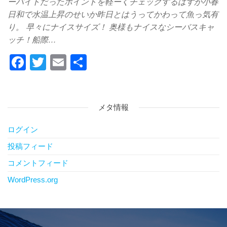
ーバイトだったポイントを軽ーくチェックするはずが小春
日和で水温上昇のせいか昨日とはうってかわって魚っ気有
り。 早々にナイスサイズ！ 奥様もナイスなシーバスキャ
ッチ！船際…
F
T
E
共
a
wi
m
有
c
tt
ail
e
er
メタ情報
b
ログイン
o
投稿フィード
o
コメントフィード
k
WordPress.org