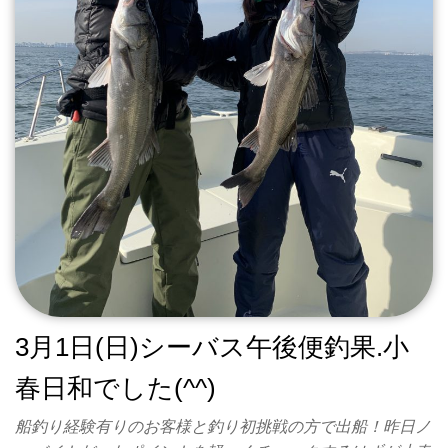
3月1日(日)シーバス午後便釣果.小
春日和でした(^^)
船釣り経験有りのお客様と釣り初挑戦の方で出船！昨日ノ