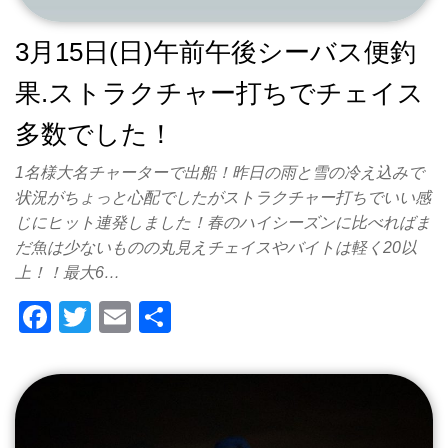
3月15日(日)午前午後シーバス便釣
果.ストラクチャー打ちでチェイス
多数でした！
1名様大名チャーターで出船！昨日の雨と雪の冷え込みで
状況がちょっと心配でしたがストラクチャー打ちでいい感
じにヒット連発しました！春のハイシーズンに比べればま
だ魚は少ないものの丸見えチェイスやバイトは軽く20以
上！！最大6…
F
T
E
共
a
wi
m
有
c
tt
ail
e
er
b