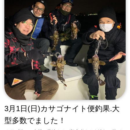
o
o
k
3月1日(日)カサゴナイト便釣果.大
型多数でました！