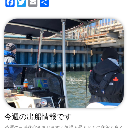
F
T
E
共
a
wi
m
有
c
tt
ail
e
er
b
o
o
k
今週の出船情報です
今週の三連休空きあります！気温上昇とともに状況も良く