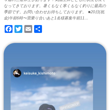
なってきております。暑くもなく寒くもなく釣りに最高の
季節です。お問い合わせお待ちしております。 ■20日(祝.
金)午前6時〜🈳乗り合いあと1名様募集午前11…
F
T
E
共
a
wi
m
有
c
tt
ail
e
er
b
o
o
k