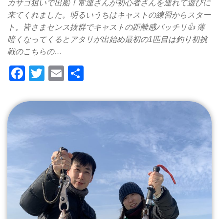
カサゴ狙いで出船！常連さんが初心者さんを連れて遊びに
来てくれました。明るいうちはキャストの練習からスター
ト。皆さまセンス抜群でキャストの距離感バッチリ👍 薄
暗くなってくるとアタリが出始め最初の1匹目は釣り初挑
戦のこちらの…
F
T
E
共
a
wi
m
有
c
tt
ail
e
er
b
o
o
k