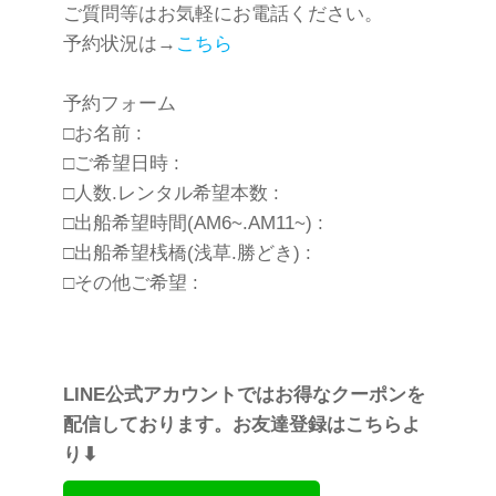
ご質問等はお気軽にお電話ください。
予約状況は→
こちら
予約フォーム
□お名前 :
□ご希望日時 :
□人数.レンタル希望本数 :
□出船希望時間(AM6~.AM11~) :
□出船希望桟橋(浅草.勝どき) :
□その他ご希望 :
LINE公式アカウントではお得なクーポンを
配信しております。お友達登録はこちらよ
り⬇︎