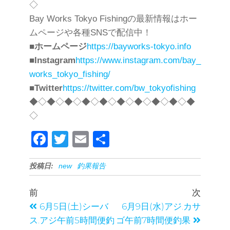
◇
Bay Works Tokyo Fishingの最新情報はホー
ムページや各種SNSで配信中！
■
ホームページ
https://bayworks-tokyo.info
■
Instagram
https://www.instagram.com/bay_
works_tokyo_fishing/
■
Twitter
https://twitter.com/bw_tokyofishing
◆◇◆◇◆◇◆◇◆◇◆◇◆◇◆◇◆◇◆
◇
F
T
E
共
a
wi
m
有
投稿日:
new
釣果報告
c
tt
ail
e
er
前
次
b
6月5日(土)シーバ
6月9日(水)アジ.カサ
o
ス.アジ午前5時間便釣
ゴ午前7時間便釣果