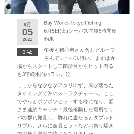
Bay Works Tokyo Fishing
6月
05
6月5日(土)シーバス午後5時間便
釣果
2021
午後も初心者さん含むグループ
0
さんでシーバス狙い。まずは近
場からスタートし二箇所目からヒット有る
も3連続水面バラシ。泣
ここからなかなかアタリ出ず、風が落ちた
タイミングで沖のストラクチャーへ。ここ
でやっとポツポツヒットする様になり、皆
さま連続キャッチ！最後移動した場所でサ
バの群れ発見し、群れに当たるとダブルト
リプル、さらに全員ヒットなどお祭り騒ぎ
で皆様大興奮で終了となりました。