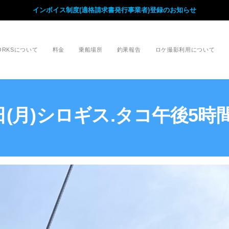
インボイス制度(適格請求書発行事業者)登録のお知らせ
WORKSについて
料金
乗船場所
釣果報告
ロケ撮影利用について
8日(月)シロギス.タコ午後5時