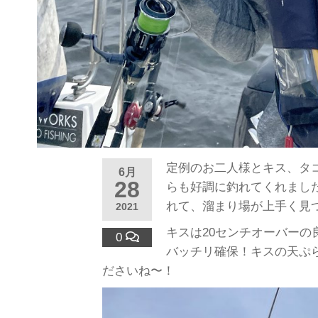
定例のお二人様とキス、タ
6月
28
らも好調に釣れてくれまし
れて、溜まり場が上手く見
2021
キスは20センチオーバー
0
バッチリ確保！キスの天ぷ
ださいね〜！