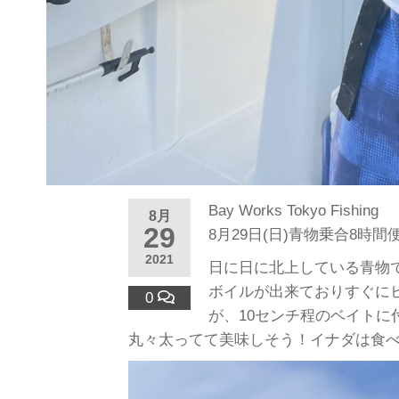
Bay Works Tokyo Fishing
8月
29
8月29日(日)青物乗合8時間
2021
日に日に北上している青物
ボイルが出来ておりすぐに
0
が、10センチ程のベイト
丸々太ってて美味しそう！イナダは食