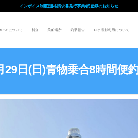
インボイス制度(適格請求書発行事業者)登録のお知らせ
WORKSについて
料金
乗船場所
釣果報告
ロケ撮影利用について
月29日(日)青物乗合8時間便