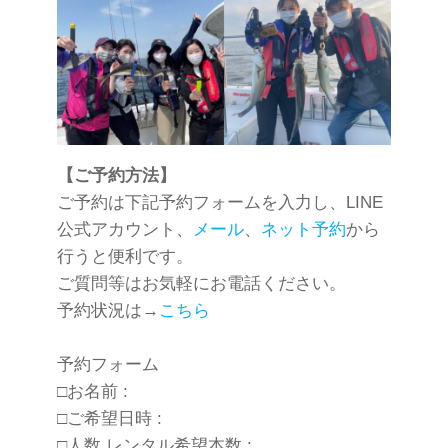
【ご予約方法】
ご予約は下記予約フォームを入力し、LINE
公式アカウント、
メール
、
ネット予約
から
行うと便利です。
ご質問等はお気軽にお電話ください。
予約状況は→
こちら
予約フォーム
□お名前 :
□ご希望日時 :
□人数.レンタル希望本数 :