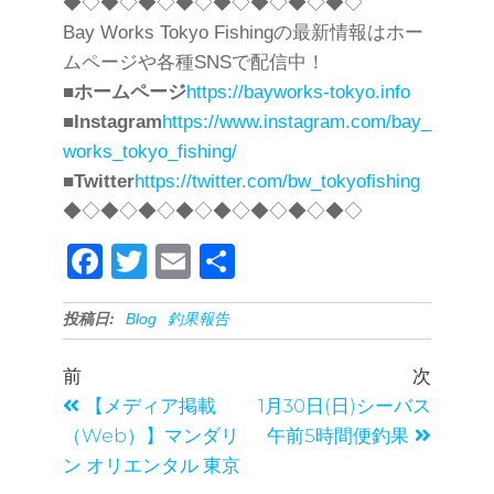
◆◇◆◇◆◇◆◇◆◇◆◇◆◇◆◇
Bay Works Tokyo Fishingの最新情報はホー
ムページや各種SNSで配信中！
■
ホームページ
https://bayworks-tokyo.info
■
Instagram
https://www.instagram.com/bay_
works_tokyo_fishing/
■
Twitter
https://twitter.com/bw_tokyofishing
◆◇◆◇◆◇◆◇◆◇◆◇◆◇◆◇
F
T
E
共
a
wi
m
有
投稿日:
Blog
釣果報告
c
tt
ail
e
er
前
次
b
【メディア掲載
1月30日(日)シーバス
o
（Web）】マンダリ
午前5時間便釣果
o
ン オリエンタル 東京