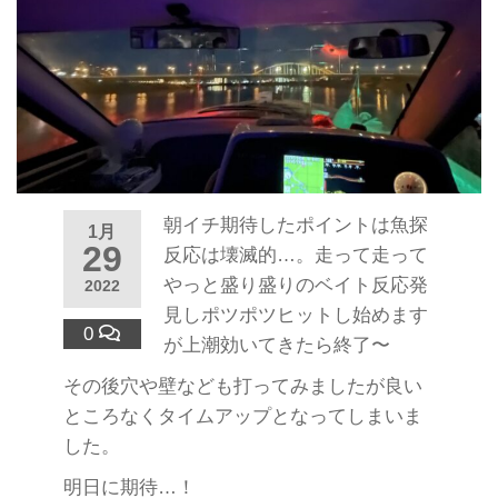
朝イチ期待したポイントは魚探
1月
29
反応は壊滅的…。走って走って
やっと盛り盛りのベイト反応発
2022
見しポツポツヒットし始めます
0
が上潮効いてきたら終了〜
その後穴や壁なども打ってみましたが良い
ところなくタイムアップとなってしまいま
した。
明日に期待…！