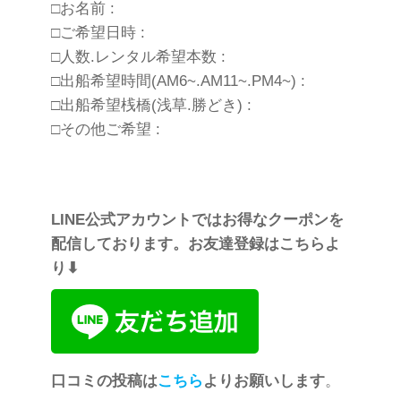
□お名前 :
□ご希望日時 :
□人数.レンタル希望本数 :
□出船希望時間(AM6~.AM11~.PM4~) :
□出船希望桟橋(浅草.勝どき) :
□その他ご希望 :
LINE公式アカウントではお得なクーポンを
配信しております。お友達登録はこちらよ
り⬇︎
口コミの投稿は
こちら
よりお願いします
。