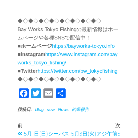
◆◇◆◇◆◇◆◇◆◇◆◇◆◇◆◇
Bay Works Tokyo Fishingの最新情報はホー
ムページや各種SNSで配信中！
■
ホームページ
https://bayworks-tokyo.info
■
Instagram
https://www.instagram.com/bay_
works_tokyo_fishing/
■
Twitter
https://twitter.com/bw_tokyofishing
◆◇◆◇◆◇◆◇◆◇◆◇◆◇◆◇
F
T
E
共
a
wi
m
有
投稿日:
Blog
new
News
釣果報告
c
tt
ail
e
er
前
次
b
5月1日(日)シーバス
5月3日(火)アジ午前5