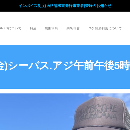
インボイス制度(適格請求書発行事業者)登録のお知らせ
WORKSについて
料金
乗船場所
釣果報告
ロケ撮影利用について
(金)シーバス.アジ午前午後5