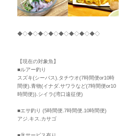
◆◇◆◇◆◇◆◇◆◇◆◇◆◇◆◇
【現在の対象魚】
■ルアー釣り
スズキ(シーバス).タチウオ(7時間便or10時
間便).青物(イナダ.サワラなど(7時間便or10
時間便)).シイラ(湾口遠征便)
■エサ釣り (5時間便.7時間便.10時間便)
アジ.キス.カサゴ
■氷サービス有り。