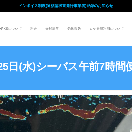
インボイス制度(適格請求書発行事業者)登録のお知らせ
WORKSについて
料金
乗船場所
釣果報告
ロケ撮影利用について
月25日(水)シーバス午前7時間