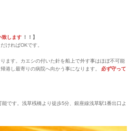
い致します
！！】
だければOKです。
おります。カエシの付いた針を船上で外す事はほぼ不可能
即帰港し最寄りの病院へ向かう事になります。
必ず守って
可能です。浅草桟橋より徒歩5分、銀座線浅草駅1番出口よ