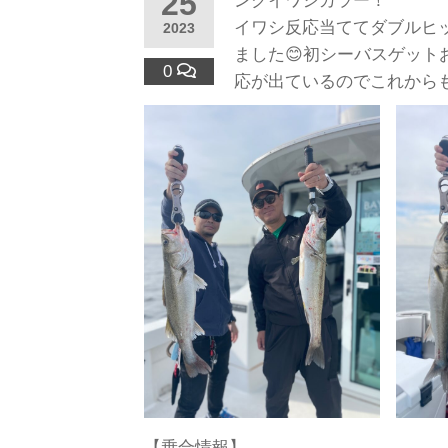
25
ンクイワシカラー！
イワシ反応当ててダブルヒ
2023
ました😊初シーバスゲッ
0
応が出ているのでこれからも
【乗合情報】