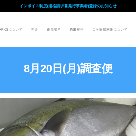
インボイス制度(適格請求書発行事業者)登録のお知らせ
WORKSについて
料金
乗船場所
釣果報告
ロケ撮影利用について
8月20日(月)調査便