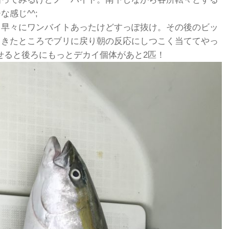
感じ^^;
と早々にワンバイトあったけどすっぽ抜け。その後のビッ
てきたところでブリに戻り朝の反応にしつこく当ててやっ
寄せると後ろにもっとデカイ個体があと2匹！